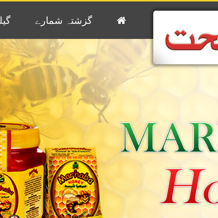
گزشتہ شمارے
گیل