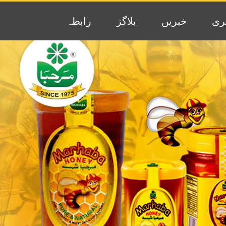
ری
خبریں
بلاگز
رابطہ