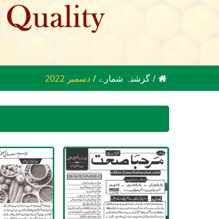
/
گزشتہ شمارے
/
2022 دسمبر