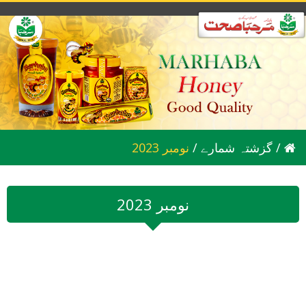
/
گزشتہ شمارے
/
2023 نومبر
2023 نومبر