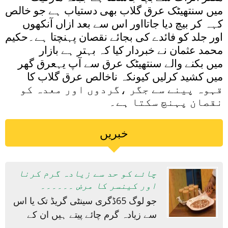
میں سنتھیٹک عرق گلاب بھی دستیاب ہے جو خالص
کہہ کر بیچ دیا جاتااور اس سے بعد ازاں آنکھوں
اور جلد کو فائدے کی بجائے نقصان پہنچتا ہے۔حکیم
محمد عثمان نے خبردار کیا کہ بہتر ہے بازار
میں بکنے والے سنتھیٹک عرق سے آپ یہعرق گھر
میں کشید کرلیں کیونکہ ناخالص عرق گلاب کا
قہوہ پینے سے جگر ،گردوں اور معدہ کو
نقصان پہنچ سکتا ہے۔
خبریں
چائے کو حد سے زیادہ گرم کرنا
اور کینسر کا مرض ۔۔۔۔۔۔
جو لوگ 65ڈگری سینٹی گریڈ تک یا اس
سے زیادہ گرم چائے پیتے ہیں ان کے