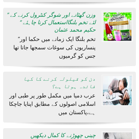
’’ وزن گھٹانے اور شوگر کنٹرول کرنے کے
لئے تخم بلنگااستعمال کرنا چاہئے ‘‘
حکیم محمد عثمان
’’تخم بلنگا ایک زمانے میں حکما اور
پنساریوں کی سوغات سمجھا جاتا تھا
جس کو گرمیوں
دن کو قیلولہ کرنے کا کیا
فائدہ ہوتا ہے؟
عرب دمیا میں مکمل طور پر طبی اور
اسلامی اصولوں کے مطابق اپنایا جاچکا
ہے،پاکستان میں
چینی چھوڑنے کا کمال دیکھیں