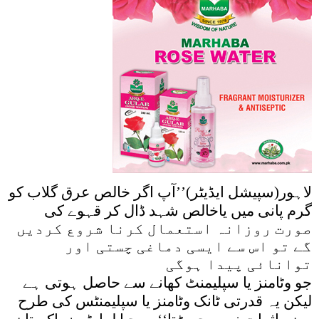
لاہور(سپیشل ایڈیٹر)’’آپ اگر خالص عرق گلاب کو
گرم پانی میں یاخالص شہد ڈال کر قہوے کی
صورت روزانہ استعمال کرنا شروع کردیں
گے تو اس سے ایسی دماغی چستی اور
توانائی پیدا ہوگی
جو وٹامنز یا سپلیمنٹ کھانے سے حاصل ہوتی ہے
لیکن یہ قدرتی ٹانک وٹامنز یا سپلیمنٹس کی طرح