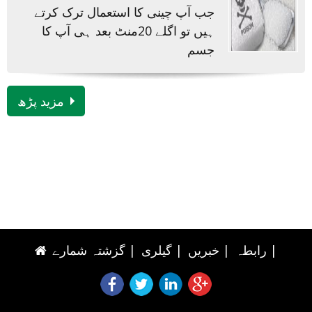
جب آپ چینی کا استعمال ترک کرتے
ہیں تو اگلے 20منٹ بعد ہی آپ کا
جسم
مزید پڑھ
|
رابطہ
|
خبریں
|
گیلری
|
گزشتہ شمارے