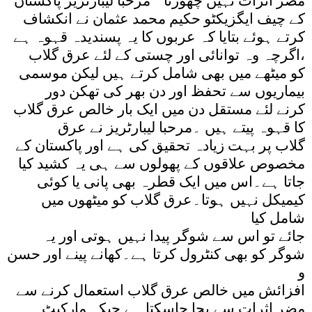
مضر اثرات نہیں چھوڑتا‘‘ مرحبا لیبارٹریز پاکستان
کے چیف ایگزیکٹو حکیم محمد عثمان نے انکشاف
کرتے ہوئے بتایا کہ عربوں کا یہ پسندیدہ قہوہ ہے
،اگرچہ وہ توانائی اور چستی کے لئے عرق گلاب
کو میٹھے میں بھی شامل کرتے ہیں لیکن موسمی
بیماریوں سے تحفظ اور دن بھر کی تھکن دور
کرنے لئے مستقل دن میں ایک بار خالص عرق گلاب
کا قہوہ پیتے ہیں ۔مرحبا لیبارٹریز نے عرق
گلاب پر بہت زیادہ تحقیق کی ہے اور پاکستان کے
مخصوص علاقوں کے پھولوں سے ہی یہ کشید کیا
جاتا ہے۔اس میں ایک قطرہ بھی پانی یا کوئی
کیمیکل نہیں ہوتا۔عرق گلاب کو میٹھوں میں
شامل کیا
جائے تو اس سے شوگر پیدا نہیں ہوتی اور یہ
شوگر کو بھی کنٹرول کرتا ہے۔کھانے پینے اور حسن
و
افزائش میں خالص عرق گلاب استعمال کرنے سے
مضر اثرات سے بچا جاسکتا ہے جبکہ مارکیٹ