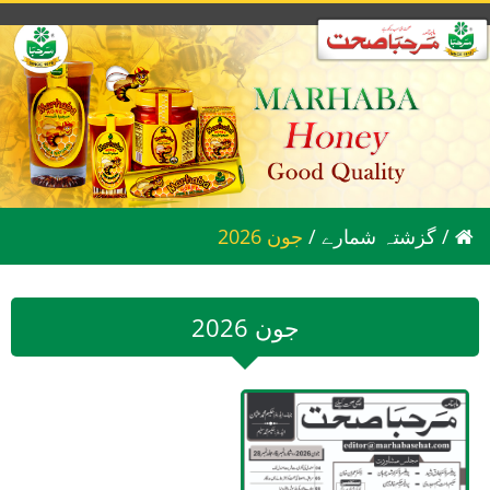
/
گزشتہ شمارے
/
2026 جون
2026 جون