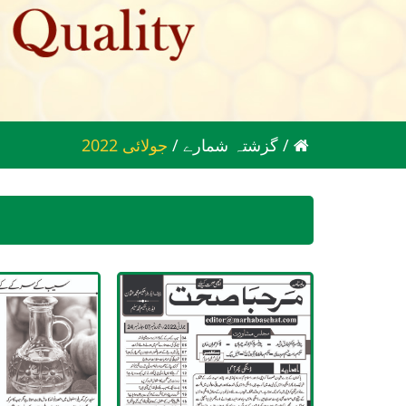
/
گزشتہ شمارے
/
2022 جولائی