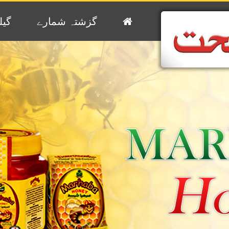
گزشتہ شمارے
گیل