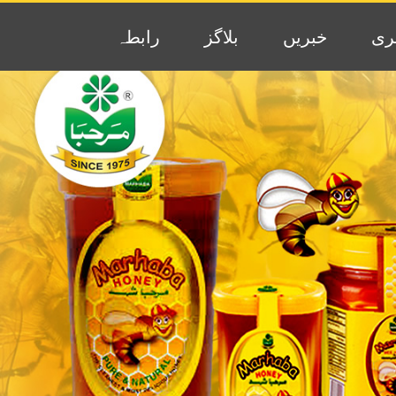
ری
خبریں
بلاگز
رابطہ