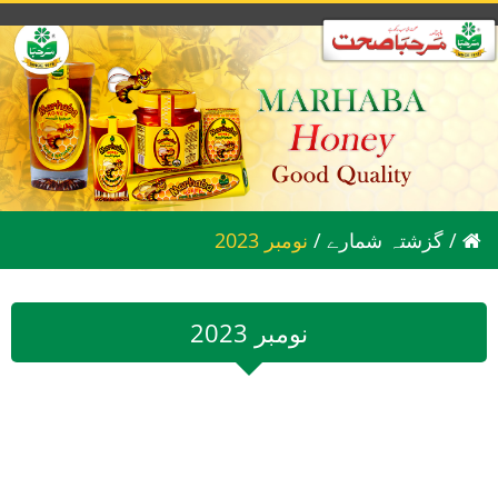
/
گزشتہ شمارے
/
2023 نومبر
2023 نومبر