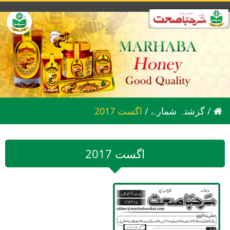
/
گزشتہ شمارے
/
2017 اگست
2017 اگست