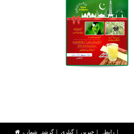
|
رابطہ
|
خبریں
|
گیلری
|
گزشتہ شمارے