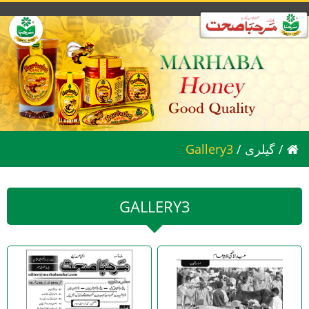
/
گیلری
/
Gallery3
GALLERY3