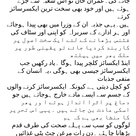
جائے گی۔عمران خان تو اس شعبہ سے جڑے
ہوئے ہیں اور خود بھی سخت ترین ایکسرسائز
کرتے
ہیں۔یہی جذبہ ان کے وزرا میں بھی پیدا ہوجائے
اور ہر ادارے کے سربراہ کو اپنی اور سٹاف کی
فٹنس بڑھانے کے لئے ایک سخت اصول پر
کاربند کردیا جائے تو یقینی طور پر
ملک بھر میں ہیلتھ
اینڈ ایکسائز کلچر پیدا ہوگا ۔یاد رکھیں جب
ایکسرسائز جیسی بھی ہوگی ،یہ انسان کے
منفی جذبات
کو کچل دیتی ہے کیونکہ ایکسرسائز کرنے والوں
کے جسم سے ایسے مادے خارج ہوجاتے ہیں جو
دماغ پر اثرا انداز ہوتے ا ور پھر
اسکی عادت بن جاتے ہیں ۔یہی اس تحریر
کا منشا بھی ہے کہ ہم
لوگوں کو سب سے پہلے صحت کی طرف قدم
بڑھانا چاہئے ۔دن رات مرغن چٹ پٹی غذائیں