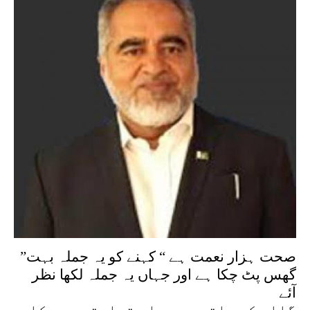
”صحت ہزار نعمت ہے “ کہنے کو یہ جملہ بہت
گھس پٹ چکا ہے اور جہاں یہ جملہ لکھا نظر
آئے