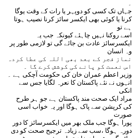
۔
جہاں تک کسی کو دوپہر یا رات کے وقت یوگا
کرنا یا کوئی بھی ایکسر سائز کرنا نصیب ہوتا
ہے تو
اسے روکنا نہیں چاہئے کیونکہ جب یہ
ایکسرسائز عادت بن جائے گی تو لازمی طور پر
وہ انسان
نماز فجر کے بعد بھی اللہ کی عطا کردہ
اس نعمت کو پانے کی کوشش کرے گا ۔
وزیر اعطم عمران خان کی حکومت آچکی ہے ۔
انہوں نے نئے پاکستان کا نعرہ لگایا جس سے
انکی
مراد ایک صحت مند پاکستان ہے جو ہر طرح
کی کرپشن سے پاک ہوگا اور یہ خواب اسی
صورت
پورا ہوگا جب ملک بھر میں ایکسرسائز کا دور
دورہ ہوگا ،سب سے زیادہ ترجیح صحت کو دی