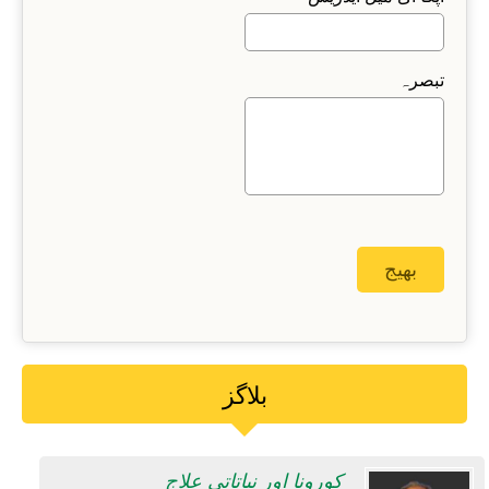
تبصرہ
بلاگز
کورونا اور نباتاتی علاج