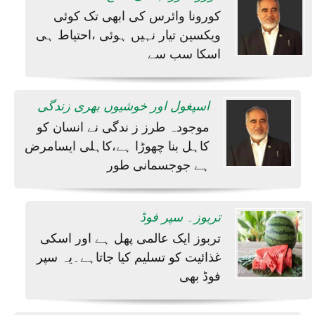
کورونا وائرس کی ابھی تک کوئی
ویکسین تیار نہیں ہوئی ،احتیاط ہی
اسکا سب سے
اسپغول اور خوشیوں بھری زندگی
موجودہ طرز ز ندگی نے انسان کو
کاہل بنا چھوڑا ہے،کاہلی ایسامرض
ہے جوجسمانی طور
تربوز۔ سپر فوڈ
تربوز ایک عالمی پھل ہے اور اسکی
غذائیت کو تسلیم کیا جاتاہے۔یہ سپر
فوڈ بھی