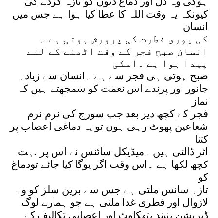
ہوگی وہ دل اور دماغ دنوں کو تازہ کردے گی
کیونکہ یہ وقت اللہ کا عطا کیا ہوا ہے جس میں
انسان
کی پوری فطرت کی پرورش ہوتی ہے ۔
انسان صبح فجر کے وقت اٹھنے کے لئے
پیدا ہوا ہے ۔اسکی
صبح ہوتی ہی فجر سے ہے ۔انسان سے زیادہ
جانور اور پرندے اس نعمت کو سمجھتے ہیں کہ
نماز
فجر کے کچھ دیر بعد جب سورج کی نرم نرم
شعاعین پھوٹ رہی ہوں تو یہ دماغی اعصاب پر
کتنا
اثر ڈالتی ہیں ۔میڈیکل سائنس نے اس پر بہت
کچھ لکھا ہے ۔اس وقت اگر یوگا کیا جائے تودماغ
کو
تازہ سانس ملتی ہے جس سے برین سلز کو وہ
لازوال اور فطری غذا ملتی ہے جو ہمارے لوگ
ڈپریشن ،نیند ،تھکاوٹ اور اعصابی تکالیف کے