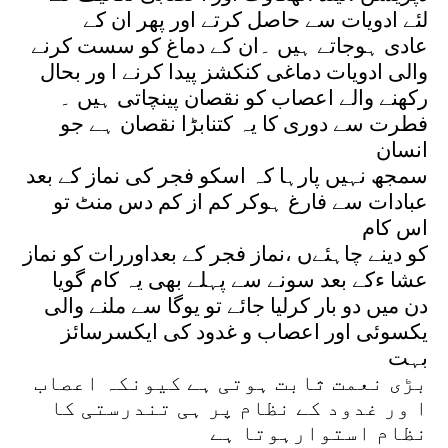
لئے ادویات سے حاصل کرتے اور پھر ان کے
عادی ہوجاتے ہیں ۔ان کے دماغ کو سست کرنے
والی ادویات دماغی کنکشز پیدا کرنے ا ور بحال
رکھنے والے اعصاب کو نقصان پینچاتی ہیں ۔
فطرت سے دوری کا یہ کتنابڑا نقصان ہے جو
انسان
سمجھ نہیں پارہا کہ اسکو فجر کی نماز کے بعد
عبادات سے فارغ ہوکر کم از کم دس منٹ تو
اس کام
کو دینے چاہئےں ،نماز فجر کے بعداوررات کو نماز
عشا ءکے بعد سونے سے پہلے بھی یہ کام گویا
دن میں دو بار کرلیا جائے تو یوگا سے ملنے والی
یکسوئی اور اعصاب و غدود کی ایکسرسائز
بہت
بڑی نعمت ثابت ہوتی ہے کیونکہ اعصاب
ا ور غدود کے نظام پر ہی تندرستی کا
نظام استوارہوتا ہے