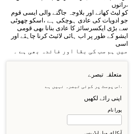
،راتوں
کو لیٹ کھانے اور بلاوجہ جاگنے والی ایسی قوم
جو ادویات کی عادی ہوچکی ہے ،اسکو چھوٹی
سے بڑی ایکسرسائز کا عادی بنانا بھی قومی
ایشو کے طور پر اب ہائی لائیٹ کرنا چاہئے اور
اسی
میں ہم سب کی بقا اور فائدہ بھی ہے ۔
متعلقہ تبصرے
اس پوسٹ پر کوئی تبصرہ نہیں ہے.
اپنی رائے لکھیں
پورا نام
آپکا ای میل ایڈریس