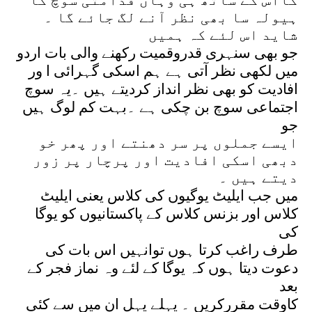
گااس کے ساتھ ہی وہاں قدامتی سوچ کا
ہیولہ سا بھی نظر آنے لگ جائے گا ۔
شاید اس لئے کہ ہمیں
جو بھی سنہری قدروقمیت رکھنے والی بات اردو
میں لکھی نظر آتی ہے ہم اسکی گہرائی ا ور
افادیت کو بھی نظر انداز کردیتے ہیں ۔یہ سوچ
اجتماعی سوچ بن چکی ہے ۔بہت کم لوگ ہیں
جو
ایسے جملوں پر سر دھنتے اور پھر خو
دبھی اسکی افادیت اور پرچار پر زور
دیتے ہیں ۔
میں جب ایلیٹ یوگیوں کی کلاس یعنی ایلیٹ
کلاس اور بزنس کلاس کے پاکستانیوں کو یوگا
کی
طرف راغب کرتا ہوں توانہیں اس بات کی
دعوت دیتا ہوں کہ یوگا کے لئے وہ نماز فجر کے
بعد
کاوقت مقررکریں ۔ پہلے پہل ان میں سے کئی