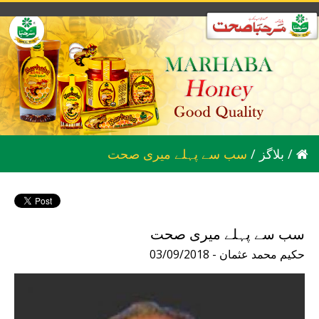
/
بلاگز
/
سب سے پہلے میری صحت
سب سے پہلے میری صحت
03/09/2018 - حکیم محمد عثمان