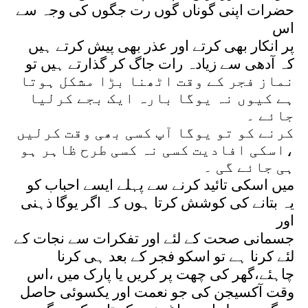
حضرات اپنی گوناں گوں رت جگوں کی وجہ سے
اس
پر انکار بھی کرتے اور عذر بھی پیش کرتے ہیں
کہ آدھی سے زیادہ رات جاگ کر گذارتے ہیں تو
نماز فجر کے وقت اٹھنا بڑا مشکل ہوتا
ہے کیوں نہ یوگا بارہ ایک بجے کرلیا
جائے ۔
کرنے کو تو یوگا آپ کسی بھی وقت کرلیں
،اسکی افادیت کسی نہ کسی طرح ظاہر ہو
ہی جائے گی ۔
میں اسکی تائید کرنے سے پہلے ایسے احباب کو
یہ بتانے کی کوشش کرتا ہوں کہ اگر یوگا ذہنی
اور
جسمانی صحت کے لئے اور تفکرات سے نجات کے
لئے کرنا ہے تو اسکو فجر کے بعد ہی کرنا
چاہئے،گھر کی چھت پر کریں یا پارک میں ،اس
وقت آکسیجن کی جو نعمت اور یکسوئی حاصل