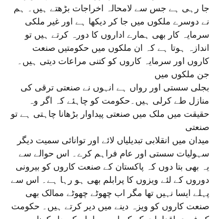
جا رہی ہے جس سے لامحالہ اخراجات بڑھتے ہیں۔ ہم
نے دوسرے ملکوں میں جا کر دیکھا ہے اور غیر ملکی
سرمایہ کار بھی ہمارے اداروں کا دورہ کرتے ہیں تو
اندازہ ہوتا ہے کہ ان ملکوں میں حکومتیں صنعت
کاروں اور سرمایہ کاروں کو کتنی مراعات دیتی ہیں۔
جن ملکوں میں
بجلی سستی اور رواں ہے انہوں نے صنعتی ترقی کی
منازل طے کرلی ہیں۔حکومت کو چاہئے کہ اگر وہ
حقیقت میں ملک میں صنعتی پیداوار بڑھانا چاہتی ہے تو
صنعتی
میدان میں انقلابی تبدیلیاں لائے اور توانائی سمیت دیگر
سہولیات سستی اور عام فراہم کرے۔ اس حوالے سے
یہ بھی بتا دوں کہ پاکستان کے صنعت کاروں کو بیرونی
دوروں کے لئے ویزوں کا پرابلم بھی ہو رہا ہے۔ اس سے
پہلے ایسا نہیں تھا مگر اب چھوٹے چھوٹے ممالک بھی
صنعت کاروں کو ویزہ دینے میں دیر کرتے ہیں۔ حکومت