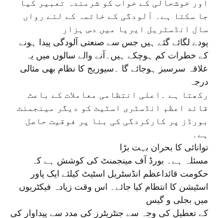
اور خوشحالی کے خواب کو شرمندہ تعبیر کیا
جا سکتا ہے۔ آلودگی کے خاتمہ کے لئے رواں
سال انڈسٹریل ایریا میں دس ہزار
پودے لگائے گئے ہیں جس سے صنعتی آلودگی پیدا ہونے
کے خطرات کم ہوچکے ہیں۔آنے والے سالوں میں یہ
علاقہ سرسبز ہوجائے گا ۔سیوریج کا نظام بھی مثالی
درجہ
رکھتا ہے ۔اعلی انتظامی معاملات کے باعث
قائد اعظم انڈسٹری اسٹیٹ کو دیگر مینجمنٹ
بورڈز پر کارکردگی کی بنا پر فوقیت حاصل
ہے۔
توانائی کا بحران بہت بڑا
مسئلہ ہے۔ بورڈ آف مینجمنٹ کی کوشش ہے کہ
حکومت قائداعظم انڈسٹریل اسٹیٹ کیلئے ایک پاور
اسٹیشن کا انتظام کیا جائے۔ اس وقت زیادہ فیکٹریوں
میں بجلی و گیس
کے تعطیل کی وجہ سے جنٹریٹرز کی مدد سے پیداوار کی