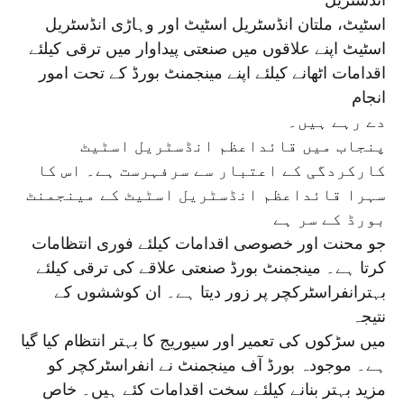
انڈسٹریل
اسٹیٹ، ملتان انڈسٹریل اسٹیٹ اور وہاڑی انڈسٹریل
اسٹیٹ اپنے علاقوں میں صنعتی پیداوار میں ترقی کیلئے
اقدامات اٹھانے کیلئے اپنے مینجمنٹ بورڈ کے تحت امور
انجام
دے رہے ہیں۔
پنجاب میں قائداعظم انڈسٹریل اسٹیٹ
کارکردگی کے اعتبار سے سرفہرست ہے۔ اس کا
سہرا قائداعظم انڈسٹریل اسٹیٹ کے مینجمنٹ
بورڈ کے سر ہے
جو محنت اور خصوصی اقدامات کیلئے فوری انتظامات
کرتا ہے۔ مینجمنٹ بورڈ صنعتی علاقے کی ترقی کیلئے
بہترانفراسٹرکچر پر زور دیتا ہے۔ ان کوششوں کے
نتیجہ
میں سڑکوں کی تعمیر اور سیوریج کا بہتر انتظام کیا گیا
ہے۔ موجودہ بورڈ آف مینجمنٹ نے انفراسٹرکچر کو
مزید بہتر بنانے کیلئے سخت اقدامات کئے ہیں۔ خاص