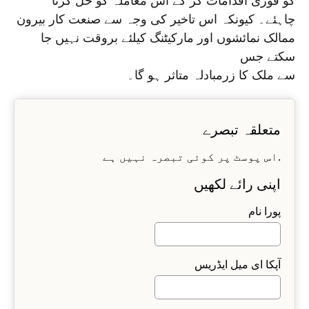
کو فوری اقدامات کر کے اس معاملہ کو حل کرنا
چاہئے۔ کیونکہ اس تاخیر کی وجہ سے صنعت کار بیرون
ممالک نمائشوں اور مارکیٹنگ کیلئے بروقت نہیں جا
سکتے جس
سے ملک کا زرمبادلہ متاثر ہو گا۔
متعلقہ تبصرے
اس پوسٹ پر کوئی تبصرہ نہیں ہے.
اپنی رائے لکھیں
پورا نام
آپکا ای میل ایڈریس