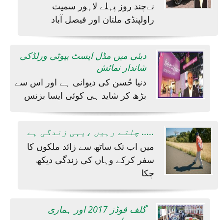
نےچند روز پہلے لاہور سمیت
راولپنڈی ملتان اور فیصل آباد
دبئی میں مڈل ایسٹ بیوٹی ورلڈکی
شاندار نمائش
دنیا حُسن کی دیوانی ہے اور اس سے
بڑھ کر شاید ہی کوئی ایسا بزنس
چلتے رہیں ،یہی زندگی ہے .....
میں اب تک ساٹھ سے زائد ملکوں کا
سفر کرکے وہاں کی زندگی دیکھ
چکا
گلف فوڈز 2017 اور ہماری