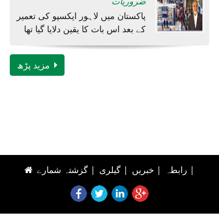
ضروریات
پاکستان میں لاہور ایکسپو کی تعمیر
کے بعد اس بات کا یقین دلایا گیا تھا
مزید پڑھ
|
رابطہ
|
خبریں
|
گیلری
|
گزشتہ شمارے