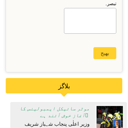
تبصرہ
بلاگز
موٹر سائیکل ایمبولینس کا
آغاز خوش آئند ہے ِ
وزیر اعلٰی پنجاب شہباز شریف