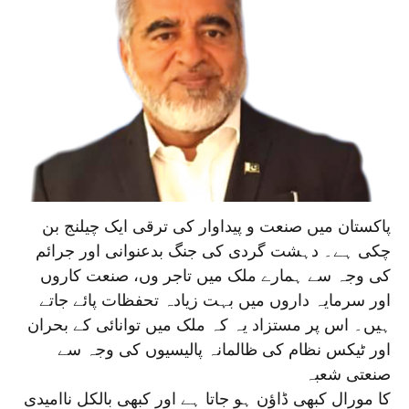
پاکستان میں صنعت و پیداوار کی ترقی ایک چیلنج بن
چکی ہے۔ دہشت گردی کی جنگ بدعنوانی اور جرائم
کی وجہ سے ہمارے ملک میں تاجر وں، صنعت کاروں
اور سرمایہ داروں میں بہت زیادہ تحفظات پائے جاتے
ہیں۔ اس پر مستزاد یہ کہ ملک میں توانائی کے بحران
اور ٹیکس نظام کی ظالمانہ پالیسیوں کی وجہ سے
صنعتی شعبہ
کا مورال کبھی ڈاؤن ہو جاتا ہے اور کبھی بالکل ناامیدی