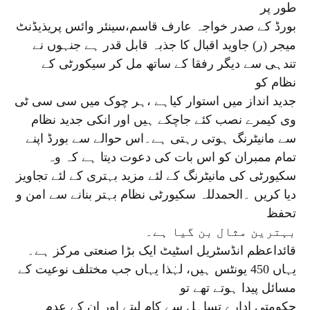
طور پر
بورڈ کے صدر خواجہ عارف قاسم،سینئر وائس پریذیڈنٹ
میجر (ر) جاوید اقبال کا جذبہ قابل قدر ہے جنہوں نے
تندہی سے دیگر رفقا کے ساتھ مل کر سیکورٹی کے
نظام کو
جدید انداز میں استوار کیاہے ،ہر چوک میں سی سی ٹی
وی کیمرے نصب کئے جاچکے ہیں اور انکی جدید نظام
سے مانیٹرنگ ہوتی رہتی ہے۔اس حوالے سے بورڈ اپنے
تمام ممبران کو اس بات کی دعوت دیتا ہے کہ وہ
سکیورٹی کی مانیٹرنگ کے لئے مزید بہتری کے لئے تجاویز
دیا کریں ۔الحمدللہ سکیورٹی نظام بہتر بنانے سے امن و
تحفظ
بہترین مثال بن گیا ہے۔
قائداعظم انڈسٹریل اسٹیٹ ایک بڑا صنعتی مرکز ہے۔
یہاں 450 یونٹس ہیں، لہٰذا یہاں جب مختلف نوعیت کے
مسائل پیدا ہوتے تھے تو
حکومتی ادارے تساہل سے کام لیتے اور ان کے عدم