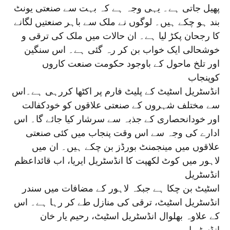
پھیل جاتی ہے۔ یہی وجہ ہے کہ بہت سے صنعتی یونٹ
بند ہو چکے ہیں۔ لوگوں نے ملک سے باہر صنعتیں لگانے
کا رجحان پکڑ لیا ہے۔ ان حالات میں ملک کی ترقی و
خوشحالی ایک خواب بن کر رہ گئی ہے۔ اس سنگین
اور تلخ ماحول کے باوجود حکومت صنعت کاروں
کوپنجاب
انڈسٹریل اسٹیٹ کے پلیٹ فارم پر اکٹھا کررہی ہے۔اس
سے مختلف شہروں کے صنعتی علاقوں کو خودکفالت
اور خودانحصاری کے جذبہ سے سرشار کیا جائے گا۔ اس
ادارے کی وجہ سے اس وقت پنجاب میں کئی صنعتی
علاقوں میں مینجمنٹ بورڈز بن چکے ہیں۔ ان میں
لاہور میں کوٹ لکھپت کا انڈسٹریل ایریا، اب قائداعظم
انڈسٹریل
اسٹیٹ بن چکا ہے جبکہ لاہور کے مضافات میں سندر
انڈسٹریل اسٹیٹ، ترقی کی منازل طے کر رہا ہے۔ اس
کے علاوہ بھلوال انڈسٹریل اسٹیٹ، رحیم یار خان