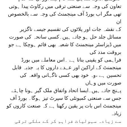
تعاون کی وجہ سے صنعتی ترقی میں رکاوٹ پیدا ہوتی
تھی مگر اب بورڈ آف مینجمنٹ کی وجہ سے بالخصوص
ان
کے نقشہ جات اور پلاٹوں کی تقسیم جیسے ناگزیر
مسائل جلد حل ہو جاتے ہیں۔کسی سانحہ کی صورت
میں ڈیزاسٹر مینجمنٹ کا شعبہ بھی قائم ہوچکا ہے جو
بروقت مدد کی
فراہمی کو یقینی بناتا ہے ۔اس معاملے میں بورڈ
مینجمنٹ کے اراکین اور عہدے داروں کا یہ جذبہ قابل
تحسین ہے ،وہ خود بھی کسی ناگہانی واقعہ کی
صورت میں وہاں
پہنچ جاتے ہیں۔ایسا اتحاد واتفاق ملک گیر ہونا چاہئے
جس سے صنعتی کمیونٹی کا سپرٹ تیز ہوگا۔ بورڈ آف
مینجمنٹ اس بات پر یقین رکھتا ہے کہ صنعت کاروں کو
زیادہ
سے زیادہ سہولیات فراہم کر کے ملکی ترقی